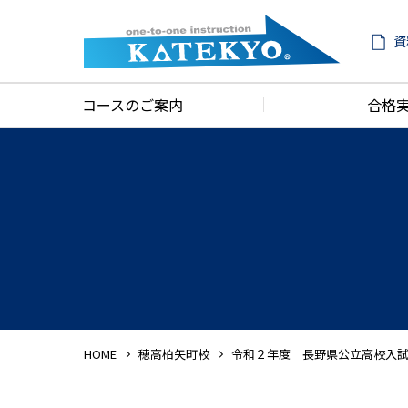
資
コースのご案内
合格
HOME
穂高柏矢町校
令和２年度 長野県公立高校入