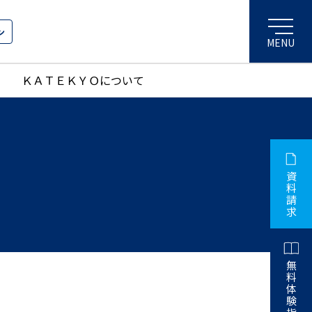
ン
ＫＡＴＥＫＹＯについて
資
料
請
求
無
料
体
験