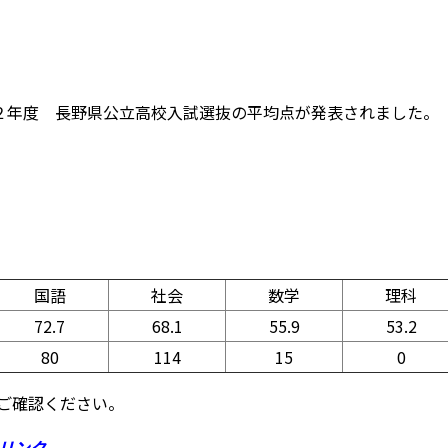
和２年度 長野県公立高校入試選抜の平均点が発表されました。
国語
社会
数学
理科
72.7
68.1
55.9
53.2
80
114
15
0
ご確認ください。
リンク