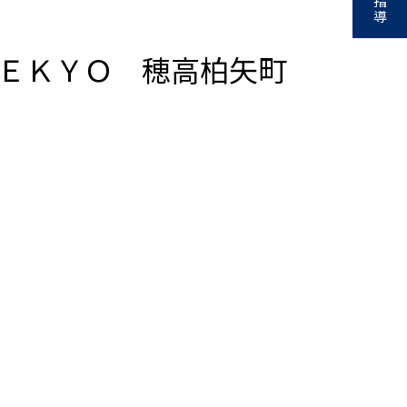
指
導
ＥＫＹＯ 穂高柏矢町