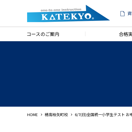
資
コースのご案内
合格
HOME
穂高柏矢町校
6/7(日)全国統一小学生テスト