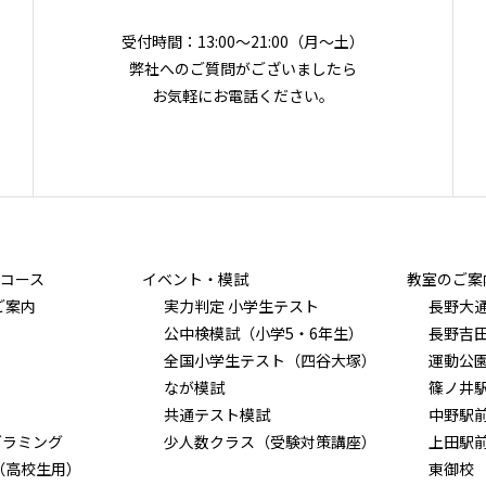
受付時間：13:00～21:00（月〜土）
弊社へのご質問がございましたら
お気軽にお電話ください。
コース
イベント・模試
教室のご案
ご案内
実力判定 小学生テスト
長野大
公中検模試（小学5・6年生）
長野吉
全国小学生テスト（四谷大塚）
運動公
なが模試
篠ノ井
共通テスト模試
中野駅
グラミング
少人数クラス（受験対策講座）
上田駅
（高校生用）
東御校