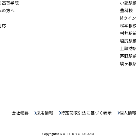
Ｏ高等学院
小諸駅
みの方へ
豊科校
Mウイ
対応
松本桐
村井駅
塩尻駅
上諏訪
茅野駅
駒ヶ根
会社概要
採用情報
特定商取引法に基づく表示
個人情
Copyright
© ＫＡＴＥＫＹＯ NAGANO