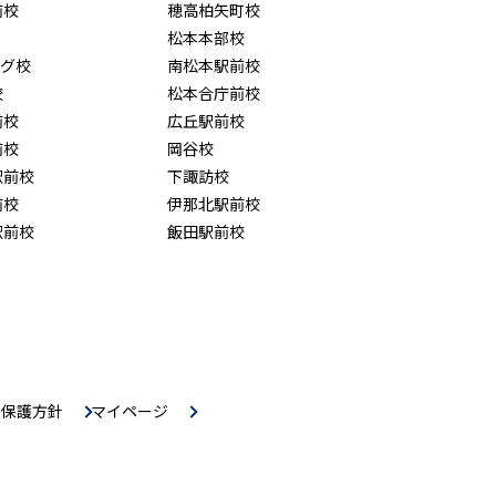
前校
穂高柏矢町校
松本本部校
ング校
南松本駅前校
校
松本合庁前校
前校
広丘駅前校
前校
岡谷校
駅前校
下諏訪校
前校
伊那北駅前校
駅前校
飯田駅前校
報保護方針
マイページ