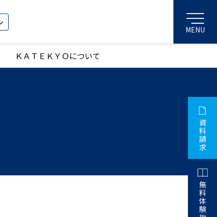
ン
ＫＡＴＥＫＹＯについて
資
料
請
求
無
料
体
験