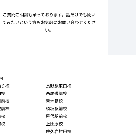
ご質問ご相談も承っております。話だけでも聞い
てみたいという方もお気軽にお問い合わせくださ
い。
内
通り校
長野駅東口校
田校
西尾張部校
園前校
青木島校
駅前校
須坂駅前校
前校
屋代駅前校
前校
上田原校
佐久岩村田校