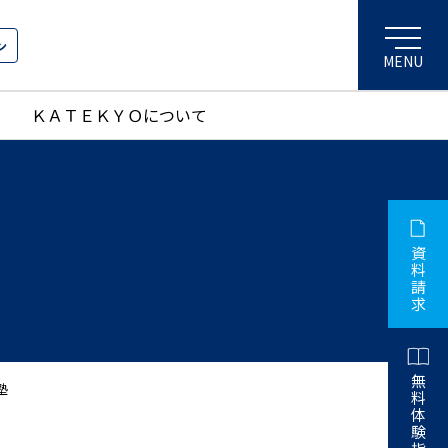
ン
ＫＡＴＥＫＹＯについて
資
料
請
求
無
塾
料
体
験