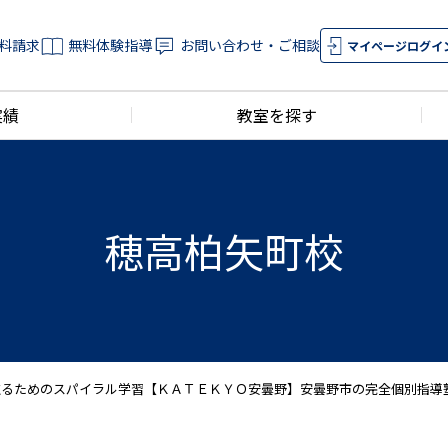
料請求
無料体験指導
お問い合わせ・ご相談
マイページログイ
実績
教室を探す
穂高柏矢町校
取るためのスパイラル学習【ＫＡＴＥＫＹＯ安曇野】安曇野市の完全個別指導