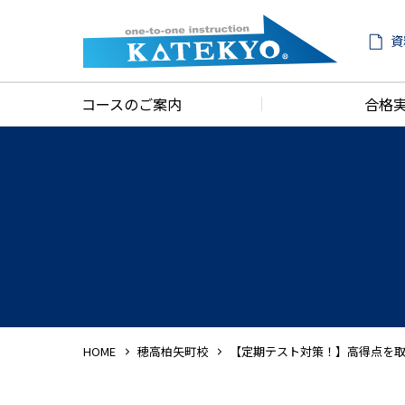
資
コースのご案内
合格
HOME
穂高柏矢町校
【定期テスト対策！】高得点を