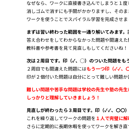
なぜなら、ワークに直接書き込んでしまうと１度
消しゴムで消すにも手間がかかりますし、そのま
ワークを使うことでスパイラル学習を完成させま
まずは習い終わった範囲を一通り解いてみます。
答え合わせをしてわからなかった問題や間違えた
教科書や参考書を見て見直しもしてくださいね！
次は２周目です。印（✓、◯）のついた問題をも
２周目でも間違えた問題には
もう一つ印（✓✓、
印が２個付いた問題は自分にとって難しい問題か
難しい問題や苦手な問題は学校の先生や塾の先生
しっかりと理解していきましょう！
見直しが終わったら３周目です。印（✓✓、〇〇
これを繰り返してワークの問題を
１人で完璧に解
さらに定期的に長期休暇を使ってワークを解き直