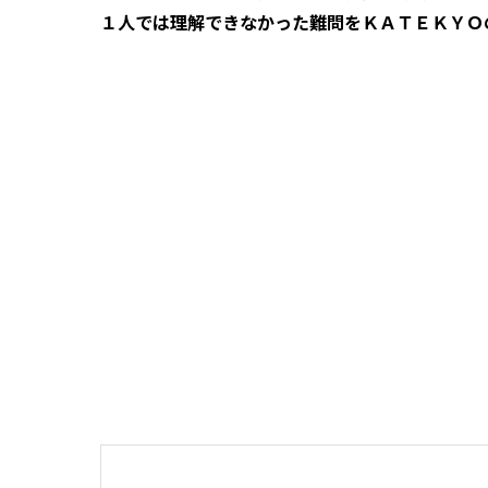
１人では理解できなかった難問をＫＡＴＥＫＹＯ