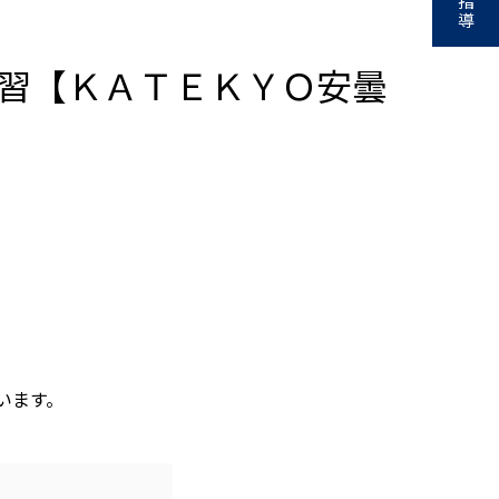
指
導
習【ＫＡＴＥＫＹＯ安曇
います。