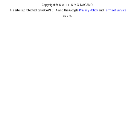
Copyright
© ＫＡＴＥＫＹＯ NAGANO
This site is protected by reCAPTCHA and the Google
Privacy Policy
and
Terms of Service
apply.